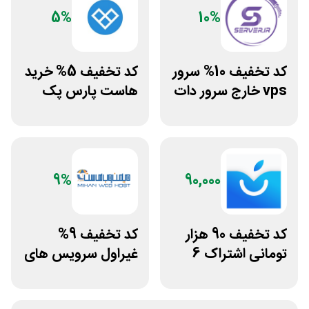
5%
10%
کد تخفیف 10% سرور
کد تخفیف 5% خرید
vps خارج سرور دات
هاست پارس پک
ای ار
9%
90,000
کد تخفیف 90 هزار
کد تخفیف 9%
تومانی اشتراک 6
غیراول سرویس های
ماهه آی اپس
میزبانی میهن وب
هاست