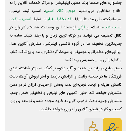
جشنواره های صدها برند معتبر، اپلیکیشن و مراکز خدمات آنلاین را به
اطلاع مخاطبان می‌رسانیم.
دیجی کالا
،
اسنپ
، اسنپ فود، تپسی،
سینماتیکت، بانی مد، علی‌ بابا ،
کد تخفیف فیلیمو
، نماوا،
اسنپ مارکت
،
اسنپ شاپ
، باسلام و
ازکی
از جمله این وبسایت ‌هاست. کاربران در
کانال تخفیف می توانند در کوتاه ترین زمان و با چند کلیک ساده به
جدیدترین تخفیف ها در گروه تاکسی اینترنتی، سفارش آنلاین غذا،
اپراتورهای مخابراتی، موسیقی و سینما، گردشگری، مد و پوشاک، کتاب
و کتابخوانی و ... دسترسی پیدا کنند.
بستر تبلیغ بر پایه بن هدیه و آفر، علاوه بر کمک به بهتر شناخته شدن
فروشگاه ها در صحنه رقابت و افزایش بازدید و آمار فروش آن‌ها، باعث
کاهش هزینه و ایجاد تجربه‌ای لذت بخش از خریدی ارزان تر در ذهن
مشتریان خواهد شد. چنین کمپین های تبلیغی و تخفیفی ضمن جذب
مشتریان جدید باعث ترغیب کاربر به خرید مجدد شده و توسعه و رونق
کسب و کار در فضای آنلاین را در پی خواهد داشت.