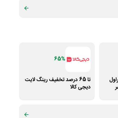
65%
 غیراول
تا 65 درصد تخفیف رینگ لایت
ر
دیجی کالا