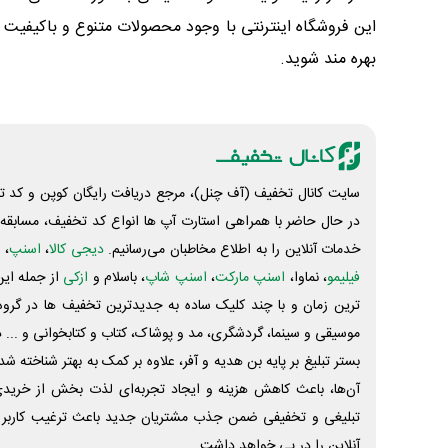
این فروشگاه اینترنتی با وجود محصولات متنوع و باکیفیت
بهره مند شوید.
سایت کانال تخفیف (آف چنل)، مرجع دریافت رایگان کوپن و کد تخ
در حال حاضر با همراهی استارت آپ ها انواع کد تخفیف، مسابقه، 
خدمات آنلاین را به اطلاع مخاطبان می‌رسانیم.
دیجی کالا
،
اسنپ
، 
فیلیمو
، نماوا،
اسنپ مارکت
،
اسنپ شاپ
، باسلام و
ازکی
از جمله این
ترین زمان و با چند کلیک ساده به جدیدترین تخفیف ها در گروه ت
موسیقی و سینما، گردشگری، مد و پوشاک، کتاب و کتابخوانی و ... 
بستر تبلیغ بر پایه بن هدیه و آفر، علاوه بر کمک به بهتر شناخته 
آن‌ها، باعث کاهش هزینه و ایجاد تجربه‌ای لذت بخش از خرید
تبلیغی و تخفیفی ضمن جذب مشتریان جدید باعث ترغیب کاربر 
آنلاین را در پی خواهد داشت.