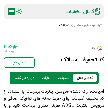
اینترنت و اپراتور موبایل
آسیاتک
ty
5 Stars
4 Stars
3 Stars
2 Stars
1 Star
4.15
285
رای
کد تخفیف آسیاتک
دنبال کن
کدهای فعال
مسابقات
نظرات
درباره فروشگاه
آسیاتک، ارائه دهنده سرویس اینترنت پرسرعت. با استفاده از
کد تخفیف آسیاتک برای خرید بسته های ترافیک اضافی و
سرویس اینترنت ADSL هزینه کمتری پرداخت کنید و با