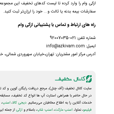
ازکی وام را وارد کرده تا لیست کدهای تخفیف این مجموعه ر
سفارشات بیمه بدنه یا ثالث و... خود را ارزان‌تر ثبت کنید.
راه های ارتباط و تماس با پشتیبانی ازکی وام
شماره تلفن: 021-92007035
ایمیل: info@azkivam.com
آدرس مرکز امور مشتریان: تهران،خیابان سهروردی شمالی، خیا
سایت کانال تخفیف (آف چنل)، مرجع دریافت رایگان کوپن و کد تخ
در حال حاضر با همراهی استارت آپ ها انواع کد تخفیف، مسابقه، 
خدمات آنلاین را به اطلاع مخاطبان می‌رسانیم.
دیجی کالا
،
اسنپ
، 
فیلیمو
، نماوا،
اسنپ مارکت
،
اسنپ شاپ
، باسلام و
ازکی
از جمله این