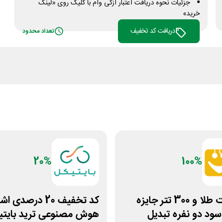
جزئیات نحوه دریافت اعتبار ازکی وام با کلیک روی «لینک
خرید»
دریافت کد تخفیف
تعداد محدود
20%
100%
15 سوت طلا و 300 تتر جایزه
کد تخفیف 20 درصدی
ود دو نفره تبدیل
هوش مصنوعی ترید بایتی