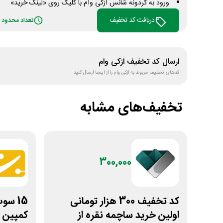
ورود به گردونه شانس ازکی وام با کلیک روی «لینک خرید»
دریافت کد تخفیف
تعداد محدود
ارسال کد تخفیف
ازکی وام
کدهای تخفیف مربوط به
ازکی وام
را از اینجا ارسال کنید
تخفیف‌های مشابه
300,000
کد تخفیف 300 هزار تومانی
اولین خرید ساچمه نقره از
کمپین س