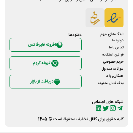
لینک‌های مهم
دانلود‌ها
درباره ما
افزونه فایرفاکس
تماس با ما
قوانین استفاده
حریم خصوصی
افزونه کروم
سوالات متداول
همکاری با ما
دریافت از بازار
بلاگ کانال تخفیف
شبکه های اجتماعی
کلیه حقوق برای
کانال تخفیف
محفوظ است © 1405