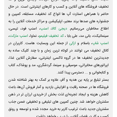
تخفیف فروشگاه های آنلاین و کسب و‌ کارهای اینترنتی است. در حال
حاضر با همراهی استارت آپ ها انواع کد تخفیف، مسابقه، کمپین و
جشنواره های صدها برند معتبر، اپلیکیشن و مراکز خدمات آنلاین را به
اطلاع مخاطبان می‌رسانیم.
دیجی کالا
،
اسنپ
، اسنپ فود، تپسی،
سینماتیکت، بانی مد، علی‌ بابا ،
کد تخفیف فیلیمو
، نماوا،
اسنپ مارکت
،
اسنپ شاپ
، باسلام و
ازکی
از جمله این وبسایت ‌هاست. کاربران در
کانال تخفیف می توانند در کوتاه ترین زمان و با چند کلیک ساده به
جدیدترین تخفیف ها در گروه تاکسی اینترنتی، سفارش آنلاین غذا،
اپراتورهای مخابراتی، موسیقی و سینما، گردشگری، مد و پوشاک، کتاب
و کتابخوانی و ... دسترسی پیدا کنند.
بستر تبلیغ بر پایه بن هدیه و آفر، علاوه بر کمک به بهتر شناخته شدن
فروشگاه ها در صحنه رقابت و افزایش بازدید و آمار فروش آن‌ها، باعث
کاهش هزینه و ایجاد تجربه‌ای لذت بخش از خریدی ارزان تر در ذهن
مشتریان خواهد شد. چنین کمپین های تبلیغی و تخفیفی ضمن جذب
مشتریان جدید باعث ترغیب کاربر به خرید مجدد شده و توسعه و رونق
کسب و کار در فضای آنلاین را در پی خواهد داشت.