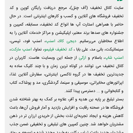
سایت کانال تخفیف (آف چنل)، مرجع دریافت رایگان کوپن و کد
تخفیف فروشگاه های آنلاین و کسب و‌ کارهای اینترنتی است. در حال
حاضر با همراهی استارت آپ ها انواع کد تخفیف، مسابقه، کمپین و
جشنواره های صدها برند معتبر، اپلیکیشن و مراکز خدمات آنلاین را به
اطلاع مخاطبان می‌رسانیم.
دیجی کالا
،
اسنپ
، اسنپ فود، تپسی،
سینماتیکت، بانی مد، علی‌ بابا ،
کد تخفیف فیلیمو
، نماوا،
اسنپ مارکت
،
اسنپ شاپ
، باسلام و
ازکی
از جمله این وبسایت ‌هاست. کاربران در
کانال تخفیف می توانند در کوتاه ترین زمان و با چند کلیک ساده به
جدیدترین تخفیف ها در گروه تاکسی اینترنتی، سفارش آنلاین غذا،
اپراتورهای مخابراتی، موسیقی و سینما، گردشگری، مد و پوشاک، کتاب
و کتابخوانی و ... دسترسی پیدا کنند.
بستر تبلیغ بر پایه بن هدیه و آفر، علاوه بر کمک به بهتر شناخته شدن
فروشگاه ها در صحنه رقابت و افزایش بازدید و آمار فروش آن‌ها، باعث
کاهش هزینه و ایجاد تجربه‌ای لذت بخش از خریدی ارزان تر در ذهن
مشتریان خواهد شد. چنین کمپین های تبلیغی و تخفیفی ضمن جذب
مشتریان جدید باعث ترغیب کاربر به خرید مجدد شده و توسعه و رونق