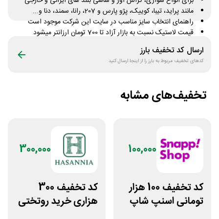
برای انواع سواری، کراس اور و شاسی بلند های ایرانی و خارجی
مانند پراید، تیبا، کوییک، پژو پارس و 207، رانا، سمند، دنا و...
راهنمای انتخاب سایز مناسب در سایت این شرکت موجود است
قیمت لاستیک نسبت به بازار آزاد تا 700 تومان ارزانتر میشود
سفارش آنلاین لاستیک بارز با نرخ مصوب دولتی در «لینک خرید»
ارسال کد تخفیف
بارز
دریافت کد تخفیف
تعداد محدود
کدهای تخفیف مربوط به
بارز
را از اینجا ارسال کنید
تخفیف‌های مشابه
300,000
100,000
کد تخفیف 100 هزار
کد تخفیف 300
تومانی اسنپ شاپ
هزاری خرید روتختی
برای مشتریان
و فرش چاپی حسن