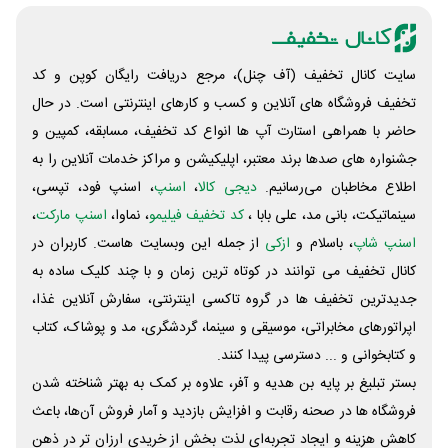
سایت کانال تخفیف (آف چنل)، مرجع دریافت رایگان کوپن و کد
تخفیف فروشگاه های آنلاین و کسب و‌ کارهای اینترنتی است. در حال
حاضر با همراهی استارت آپ ها انواع کد تخفیف، مسابقه، کمپین و
جشنواره های صدها برند معتبر، اپلیکیشن و مراکز خدمات آنلاین را به
اطلاع مخاطبان می‌رسانیم.
دیجی کالا
،
اسنپ
، اسنپ فود، تپسی،
سینماتیکت، بانی مد، علی‌ بابا ،
کد تخفیف فیلیمو
، نماوا،
اسنپ مارکت
،
اسنپ شاپ
، باسلام و
ازکی
از جمله این وبسایت ‌هاست. کاربران در
کانال تخفیف می توانند در کوتاه ترین زمان و با چند کلیک ساده به
جدیدترین تخفیف ها در گروه تاکسی اینترنتی، سفارش آنلاین غذا،
اپراتورهای مخابراتی، موسیقی و سینما، گردشگری، مد و پوشاک، کتاب
و کتابخوانی و ... دسترسی پیدا کنند.
بستر تبلیغ بر پایه بن هدیه و آفر، علاوه بر کمک به بهتر شناخته شدن
فروشگاه ها در صحنه رقابت و افزایش بازدید و آمار فروش آن‌ها، باعث
کاهش هزینه و ایجاد تجربه‌ای لذت بخش از خریدی ارزان تر در ذهن