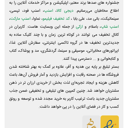
جشنواره های صدها برند معتبر، اپلیکیشن و مراکز خدمات آنلاین را به
اطلاع مخاطبان می‌رسانیم.
دیجی کالا
،
اسنپ
، اسنپ فود، تپسی،
سینماتیکت، بانی مد، علی‌ بابا ،
کد تخفیف فیلیمو
، نماوا،
اسنپ مارکت
،
اسنپ شاپ
، باسلام و
ازکی
از جمله این وبسایت ‌هاست. کاربران در
کانال تخفیف می توانند در کوتاه ترین زمان و با چند کلیک ساده به
جدیدترین تخفیف ها در گروه تاکسی اینترنتی، سفارش آنلاین غذا،
اپراتورهای مخابراتی، موسیقی و سینما، گردشگری، مد و پوشاک، کتاب
و کتابخوانی و ... دسترسی پیدا کنند.
بستر تبلیغ بر پایه بن هدیه و آفر، علاوه بر کمک به بهتر شناخته شدن
فروشگاه ها در صحنه رقابت و افزایش بازدید و آمار فروش آن‌ها، باعث
کاهش هزینه و ایجاد تجربه‌ای لذت بخش از خریدی ارزان تر در ذهن
مشتریان خواهد شد. چنین کمپین های تبلیغی و تخفیفی ضمن جذب
مشتریان جدید باعث ترغیب کاربر به خرید مجدد شده و توسعه و رونق
کسب و کار در فضای آنلاین را در پی خواهد داشت.