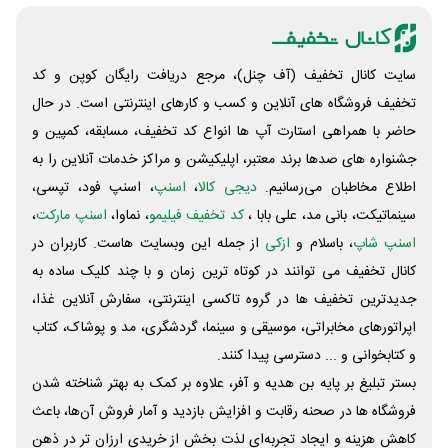
سایت کانال تخفیف (آف چنل)، مرجع دریافت رایگان کوپن و کد
تخفیف فروشگاه های آنلاین و کسب و‌ کارهای اینترنتی است. در حال
حاضر با همراهی استارت آپ ها انواع کد تخفیف، مسابقه، کمپین و
جشنواره های صدها برند معتبر، اپلیکیشن و مراکز خدمات آنلاین را به
اطلاع مخاطبان می‌رسانیم.
دیجی کالا
،
اسنپ
، اسنپ فود، تپسی،
سینماتیکت، بانی مد، علی‌ بابا ،
کد تخفیف فیلیمو
، نماوا،
اسنپ مارکت
،
اسنپ شاپ
، باسلام و
ازکی
از جمله این وبسایت ‌هاست. کاربران در
کانال تخفیف می توانند در کوتاه ترین زمان و با چند کلیک ساده به
جدیدترین تخفیف ها در گروه تاکسی اینترنتی، سفارش آنلاین غذا،
اپراتورهای مخابراتی، موسیقی و سینما، گردشگری، مد و پوشاک، کتاب
و کتابخوانی و ... دسترسی پیدا کنند.
بستر تبلیغ بر پایه بن هدیه و آفر، علاوه بر کمک به بهتر شناخته شدن
فروشگاه ها در صحنه رقابت و افزایش بازدید و آمار فروش آن‌ها، باعث
کاهش هزینه و ایجاد تجربه‌ای لذت بخش از خریدی ارزان تر در ذهن