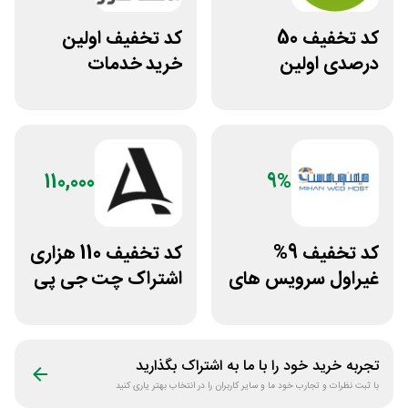
کد تخفیف 50
کد تخفیف اولین
درصدی اولین
خرید خدمات
مشاوره سایت یک
هاستینگ نت افراز
وکیل
110,000
9%
کد تخفیف 9%
کد تخفیف 110 هزاری
غیراول سرویس های
اشتراک چت جی پی
میزبانی میهن وب
تی اکانت لایسنس
هاست
تجربه خرید خود را با ما به اشتراک بگذارید
با ثبت نظرات و تجارب خود ما و سایر کاربران را در انتخاب بهتر یاری کنید