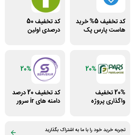
کد تخفیف 5% خرید
کد تخفیف 50
هاست پارس پک
درصدی اولین
مشاوره سایت یک
وکیل
20%
20%
20% تخفیف
کد تخفیف 20 درصد
واگذاری پروژه
دامنه های ir سرور
دورکاری پارس
دات آی آر
فریلنسر
تجربه خرید خود را با ما به اشتراک بگذارید