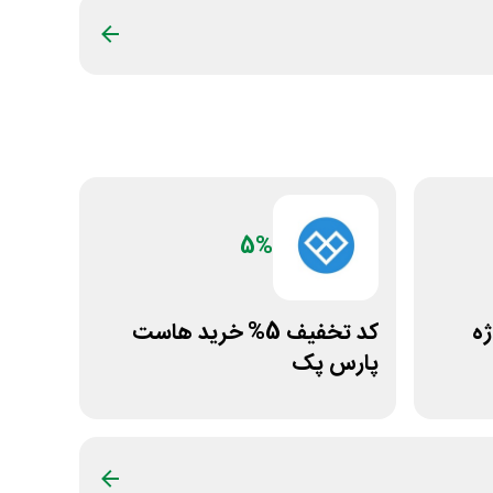
5%
ژه
کد تخفیف 5% خرید هاست
پارس پک