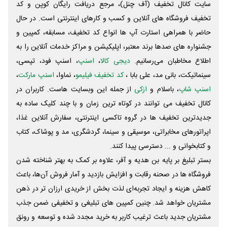
سایت کانال تخفیف (آف چنل)، مرجع دریافت رایگان کوپن و کد
تخفیف فروشگاه های آنلاین و کسب و‌ کارهای اینترنتی است. در حال
حاضر با همراهی استارت آپ ها انواع کد تخفیف، مسابقه، کمپین و
جشنواره های صدها برند معتبر، اپلیکیشن و مراکز خدمات آنلاین را به
اطلاع مخاطبان می‌رسانیم.
دیجی کالا
،
اسنپ
، اسنپ فود، تپسی،
سینماتیکت، بانی مد، علی‌ بابا ،
کد تخفیف فیلیمو
، نماوا،
اسنپ مارکت
،
اسنپ شاپ
، باسلام و
ازکی
از جمله این وبسایت ‌هاست. کاربران در
کانال تخفیف می توانند در کوتاه ترین زمان و با چند کلیک ساده به
جدیدترین تخفیف ها در گروه تاکسی اینترنتی، سفارش آنلاین غذا،
اپراتورهای مخابراتی، موسیقی و سینما، گردشگری، مد و پوشاک، کتاب
و کتابخوانی و ... دسترسی پیدا کنند.
بستر تبلیغ بر پایه بن هدیه و آفر، علاوه بر کمک به بهتر شناخته شدن
فروشگاه ها در صحنه رقابت و افزایش بازدید و آمار فروش آن‌ها، باعث
کاهش هزینه و ایجاد تجربه‌ای لذت بخش از خریدی ارزان تر در ذهن
مشتریان خواهد شد. چنین کمپین های تبلیغی و تخفیفی ضمن جذب
مشتریان جدید باعث ترغیب کاربر به خرید مجدد شده و توسعه و رونق