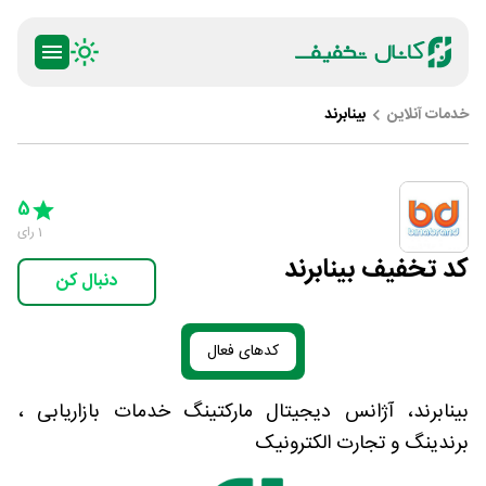
خدمات آنلاین
بینابرند
ty
5 Stars
4 Stars
3 Stars
2 Stars
1 Star
5
1
رای
کد تخفیف بینابرند
دنبال کن
کدهای فعال
بینابرند، آژانس دیجیتال مارکتینگ خدمات بازاریابی ،
برندینگ و تجارت الکترونیک