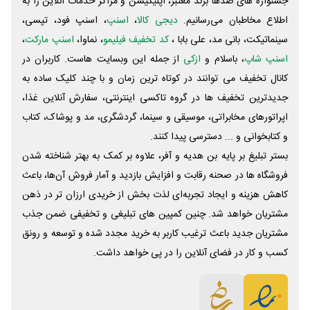
جشنواره های صدها برند معتبر، اپلیکیشن و مراکز خدمات آنلاین را به
اطلاع مخاطبان می‌رسانیم.
دیجی کالا
،
اسنپ
، اسنپ فود، تپسی،
سینماتیکت، بانی مد، علی‌ بابا ،
کد تخفیف فیلیمو
، نماوا،
اسنپ مارکت
،
اسنپ شاپ
، باسلام و
ازکی
از جمله این وبسایت ‌هاست. کاربران در
کانال تخفیف می توانند در کوتاه ترین زمان و با چند کلیک ساده به
جدیدترین تخفیف ها در گروه تاکسی اینترنتی، سفارش آنلاین غذا،
اپراتورهای مخابراتی، موسیقی و سینما، گردشگری، مد و پوشاک، کتاب
و کتابخوانی و ... دسترسی پیدا کنند.
بستر تبلیغ بر پایه بن هدیه و آفر، علاوه بر کمک به بهتر شناخته شدن
فروشگاه ها در صحنه رقابت و افزایش بازدید و آمار فروش آن‌ها، باعث
کاهش هزینه و ایجاد تجربه‌ای لذت بخش از خریدی ارزان تر در ذهن
مشتریان خواهد شد. چنین کمپین های تبلیغی و تخفیفی ضمن جذب
مشتریان جدید باعث ترغیب کاربر به خرید مجدد شده و توسعه و رونق
کسب و کار در فضای آنلاین را در پی خواهد داشت.