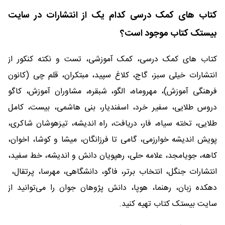
کتاب های کمک درسی کدام یک از انتشارات در سایت
بیستک کتاب موجود است؟
کتاب های کمک درسی، کمک آموزشی، تست و نکته کنکور از
انتشارات خیلی سبز، گاج، کلاغ سپید، مبتکران، قلم چی (کانون
فرهنگی آموزش)، مهروماه، الگو، شبقره، مشاوران آموزش، کاگو
دروس طلایی، سفیر خرد، اسفندیار، بنی هاشمی، بیست، کامل
طلایی، تخته سیاه، فار، دریافت، راه اندیشه، تیزهوشان شاکری،
پویش اندیشه خوارزمی، گامی تا فرزانگان، میشا و کوشا، اخوان،
کاهه، جویامجد، علامه حلی، رهپویان دانش و اندیشه، خط سفید،
انتشارات جنگل، انتخاب برتر، فاگو، دانشگاهی، مهرسا، پرتقال،
دهکده زبان، رهنما، هوپا، دانش پژوهان جوان را می‌توانید از
سایت بیستک کتاب تهیه کنید.