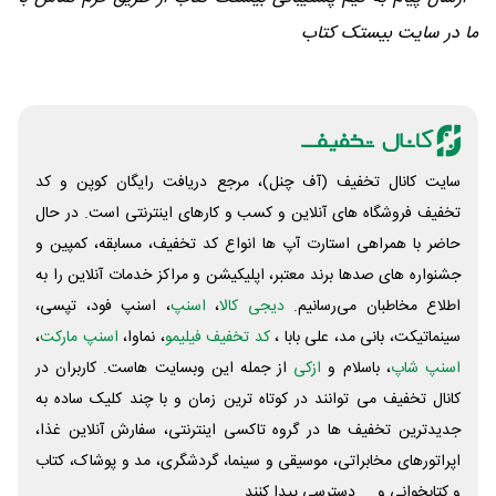
ما در سایت بیستک کتاب
سایت کانال تخفیف (آف چنل)، مرجع دریافت رایگان کوپن و کد
تخفیف فروشگاه های آنلاین و کسب و‌ کارهای اینترنتی است. در حال
حاضر با همراهی استارت آپ ها انواع کد تخفیف، مسابقه، کمپین و
جشنواره های صدها برند معتبر، اپلیکیشن و مراکز خدمات آنلاین را به
اطلاع مخاطبان می‌رسانیم.
دیجی کالا
،
اسنپ
، اسنپ فود، تپسی،
سینماتیکت، بانی مد، علی‌ بابا ،
کد تخفیف فیلیمو
، نماوا،
اسنپ مارکت
،
اسنپ شاپ
، باسلام و
ازکی
از جمله این وبسایت ‌هاست. کاربران در
کانال تخفیف می توانند در کوتاه ترین زمان و با چند کلیک ساده به
جدیدترین تخفیف ها در گروه تاکسی اینترنتی، سفارش آنلاین غذا،
اپراتورهای مخابراتی، موسیقی و سینما، گردشگری، مد و پوشاک، کتاب
و کتابخوانی و ... دسترسی پیدا کنند.