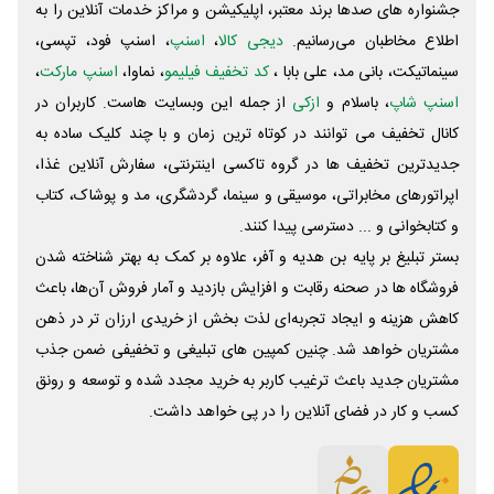
جشنواره های صدها برند معتبر، اپلیکیشن و مراکز خدمات آنلاین را به
اطلاع مخاطبان می‌رسانیم.
دیجی کالا
،
اسنپ
، اسنپ فود، تپسی،
سینماتیکت، بانی مد، علی‌ بابا ،
کد تخفیف فیلیمو
، نماوا،
اسنپ مارکت
،
اسنپ شاپ
، باسلام و
ازکی
از جمله این وبسایت ‌هاست. کاربران در
کانال تخفیف می توانند در کوتاه ترین زمان و با چند کلیک ساده به
جدیدترین تخفیف ها در گروه تاکسی اینترنتی، سفارش آنلاین غذا،
اپراتورهای مخابراتی، موسیقی و سینما، گردشگری، مد و پوشاک، کتاب
و کتابخوانی و ... دسترسی پیدا کنند.
بستر تبلیغ بر پایه بن هدیه و آفر، علاوه بر کمک به بهتر شناخته شدن
فروشگاه ها در صحنه رقابت و افزایش بازدید و آمار فروش آن‌ها، باعث
کاهش هزینه و ایجاد تجربه‌ای لذت بخش از خریدی ارزان تر در ذهن
مشتریان خواهد شد. چنین کمپین های تبلیغی و تخفیفی ضمن جذب
مشتریان جدید باعث ترغیب کاربر به خرید مجدد شده و توسعه و رونق
کسب و کار در فضای آنلاین را در پی خواهد داشت.