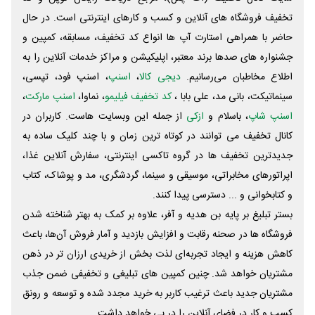
تخفیف فروشگاه های آنلاین و کسب و‌ کارهای اینترنتی است. در حال
حاضر با همراهی استارت آپ ها انواع کد تخفیف، مسابقه، کمپین و
جشنواره های صدها برند معتبر، اپلیکیشن و مراکز خدمات آنلاین را به
اطلاع مخاطبان می‌رسانیم.
دیجی کالا
،
اسنپ
، اسنپ فود، تپسی،
سینماتیکت، بانی مد، علی‌ بابا ،
کد تخفیف فیلیمو
، نماوا،
اسنپ مارکت
،
اسنپ شاپ
، باسلام و
ازکی
از جمله این وبسایت ‌هاست. کاربران در
کانال تخفیف می توانند در کوتاه ترین زمان و با چند کلیک ساده به
جدیدترین تخفیف ها در گروه تاکسی اینترنتی، سفارش آنلاین غذا،
اپراتورهای مخابراتی، موسیقی و سینما، گردشگری، مد و پوشاک، کتاب
و کتابخوانی و ... دسترسی پیدا کنند.
بستر تبلیغ بر پایه بن هدیه و آفر، علاوه بر کمک به بهتر شناخته شدن
فروشگاه ها در صحنه رقابت و افزایش بازدید و آمار فروش آن‌ها، باعث
کاهش هزینه و ایجاد تجربه‌ای لذت بخش از خریدی ارزان تر در ذهن
مشتریان خواهد شد. چنین کمپین های تبلیغی و تخفیفی ضمن جذب
مشتریان جدید باعث ترغیب کاربر به خرید مجدد شده و توسعه و رونق
کسب و کار در فضای آنلاین را در پی خواهد داشت.