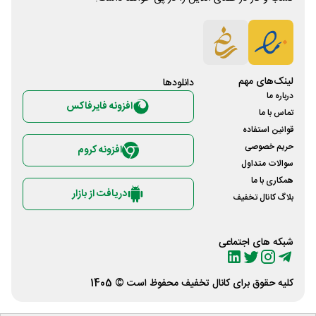
لینک‌های مهم
دانلود‌ها
درباره ما
افزونه فایرفاکس
تماس با ما
قوانین استفاده
حریم خصوصی
افزونه کروم
سوالات متداول
همکاری با ما
دریافت از بازار
بلاگ کانال تخفیف
شبکه های اجتماعی
کلیه حقوق برای
کانال تخفیف
محفوظ است © 1405