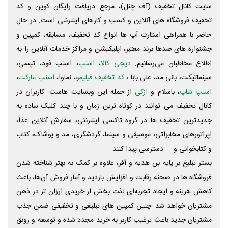
سایت کانال تخفیف (آف چنل)، مرجع دریافت رایگان کوپن و کد
تخفیف فروشگاه های آنلاین و کسب و‌ کارهای اینترنتی است. در حال
حاضر با همراهی استارت آپ ها انواع کد تخفیف، مسابقه، کمپین و
جشنواره های صدها برند معتبر، اپلیکیشن و مراکز خدمات آنلاین را به
اطلاع مخاطبان می‌رسانیم.
دیجی کالا
،
اسنپ
، اسنپ فود، تپسی،
سینماتیکت، بانی مد، علی‌ بابا ،
کد تخفیف فیلیمو
، نماوا،
اسنپ مارکت
،
اسنپ شاپ
، باسلام و
ازکی
از جمله این وبسایت ‌هاست. کاربران در
کانال تخفیف می توانند در کوتاه ترین زمان و با چند کلیک ساده به
جدیدترین تخفیف ها در گروه تاکسی اینترنتی، سفارش آنلاین غذا،
اپراتورهای مخابراتی، موسیقی و سینما، گردشگری، مد و پوشاک، کتاب
و کتابخوانی و ... دسترسی پیدا کنند.
بستر تبلیغ بر پایه بن هدیه و آفر، علاوه بر کمک به بهتر شناخته شدن
فروشگاه ها در صحنه رقابت و افزایش بازدید و آمار فروش آن‌ها، باعث
کاهش هزینه و ایجاد تجربه‌ای لذت بخش از خریدی ارزان تر در ذهن
مشتریان خواهد شد. چنین کمپین های تبلیغی و تخفیفی ضمن جذب
مشتریان جدید باعث ترغیب کاربر به خرید مجدد شده و توسعه و رونق