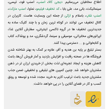
اطلاع مخاطبان می‌رسانیم.
دیجی کالا
،
اسنپ
، اسنپ فود، تپسی،
سینماتیکت، بانی مد، علی‌ بابا ،
کد تخفیف فیلیمو
، نماوا،
اسنپ مارکت
،
اسنپ شاپ
، باسلام و
ازکی
از جمله این وبسایت ‌هاست. کاربران در
کانال تخفیف می توانند در کوتاه ترین زمان و با چند کلیک ساده به
جدیدترین تخفیف ها در گروه تاکسی اینترنتی، سفارش آنلاین غذا،
اپراتورهای مخابراتی، موسیقی و سینما، گردشگری، مد و پوشاک، کتاب
و کتابخوانی و ... دسترسی پیدا کنند.
بستر تبلیغ بر پایه بن هدیه و آفر، علاوه بر کمک به بهتر شناخته شدن
فروشگاه ها در صحنه رقابت و افزایش بازدید و آمار فروش آن‌ها، باعث
کاهش هزینه و ایجاد تجربه‌ای لذت بخش از خریدی ارزان تر در ذهن
مشتریان خواهد شد. چنین کمپین های تبلیغی و تخفیفی ضمن جذب
مشتریان جدید باعث ترغیب کاربر به خرید مجدد شده و توسعه و رونق
کسب و کار در فضای آنلاین را در پی خواهد داشت.