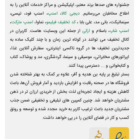
جشنواره های صدها برند معتبر، اپلیکیشن و مراکز خدمات آنلاین را به
اطلاع مخاطبان می‌رسانیم.
دیجی کالا
،
اسنپ
، اسنپ فود، تپسی،
سینماتیکت، بانی مد، علی‌ بابا ،
کد تخفیف فیلیمو
، نماوا،
اسنپ مارکت
،
اسنپ شاپ
، باسلام و
ازکی
از جمله این وبسایت ‌هاست. کاربران در
کانال تخفیف می توانند در کوتاه ترین زمان و با چند کلیک ساده به
جدیدترین تخفیف ها در گروه تاکسی اینترنتی، سفارش آنلاین غذا،
اپراتورهای مخابراتی، موسیقی و سینما، گردشگری، مد و پوشاک، کتاب
و کتابخوانی و ... دسترسی پیدا کنند.
بستر تبلیغ بر پایه بن هدیه و آفر، علاوه بر کمک به بهتر شناخته شدن
فروشگاه ها در صحنه رقابت و افزایش بازدید و آمار فروش آن‌ها، باعث
کاهش هزینه و ایجاد تجربه‌ای لذت بخش از خریدی ارزان تر در ذهن
مشتریان خواهد شد. چنین کمپین های تبلیغی و تخفیفی ضمن جذب
مشتریان جدید باعث ترغیب کاربر به خرید مجدد شده و توسعه و رونق
کسب و کار در فضای آنلاین را در پی خواهد داشت.