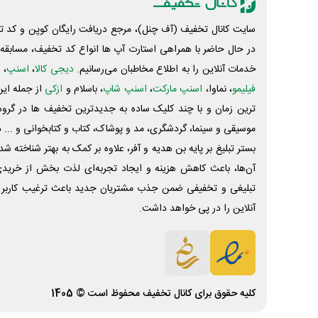
سایت کانال تخفیف (آف چنل)، مرجع دریافت رایگان کوپن و کد تخ
در حال حاضر با همراهی استارت آپ ها انواع کد تخفیف، مسابقه، 
خدمات آنلاین را به اطلاع مخاطبان می‌رسانیم.
دیجی کالا
،
اسنپ
، 
فیلیمو
، نماوا،
اسنپ مارکت
،
اسنپ شاپ
، باسلام و
ازکی
از جمله این
ترین زمان و با چند کلیک ساده به جدیدترین تخفیف ها در گروه ت
موسیقی و سینما، گردشگری، مد و پوشاک، کتاب و کتابخوانی و ... 
بستر تبلیغ بر پایه بن هدیه و آفر، علاوه بر کمک به بهتر شناخته 
آن‌ها، باعث کاهش هزینه و ایجاد تجربه‌ای لذت بخش از خرید
تبلیغی و تخفیفی ضمن جذب مشتریان جدید باعث ترغیب کاربر 
آنلاین را در پی خواهد داشت.
کلیه حقوق برای
کانال تخفیف
محفوظ است © 1405