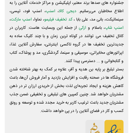
جشنواره های صدها برند معتبر، اپلیکیشن و مراکز خدمات آنلاین را به
اطلاع مخاطبان می‌رسانیم.
دیجی کالا
،
اسنپ
، اسنپ فود، تپسی،
سینماتیکت، بانی مد، علی‌ بابا ،
کد تخفیف فیلیمو
، نماوا،
اسنپ مارکت
،
اسنپ شاپ
، باسلام و
ازکی
از جمله این وبسایت ‌هاست. کاربران در
کانال تخفیف می توانند در کوتاه ترین زمان و با چند کلیک ساده به
جدیدترین تخفیف ها در گروه تاکسی اینترنتی، سفارش آنلاین غذا،
اپراتورهای مخابراتی، موسیقی و سینما، گردشگری، مد و پوشاک، کتاب
و کتابخوانی و ... دسترسی پیدا کنند.
بستر تبلیغ بر پایه بن هدیه و آفر، علاوه بر کمک به بهتر شناخته شدن
فروشگاه ها در صحنه رقابت و افزایش بازدید و آمار فروش آن‌ها، باعث
کاهش هزینه و ایجاد تجربه‌ای لذت بخش از خریدی ارزان تر در ذهن
مشتریان خواهد شد. چنین کمپین های تبلیغی و تخفیفی ضمن جذب
مشتریان جدید باعث ترغیب کاربر به خرید مجدد شده و توسعه و رونق
کسب و کار در فضای آنلاین را در پی خواهد داشت.