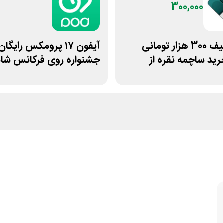
300,000
کد تخفیف 300 هزار تومانی
آیفون ۱۷ پرومکس رایگا
رید ساچمه نقره از
جشنواره روی فرکانس ش
ویپاد