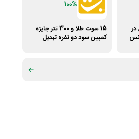
100%
ن در
15 سوت طلا و 300 تتر جایزه
انس
کمپین سود دو نفره تبدیل