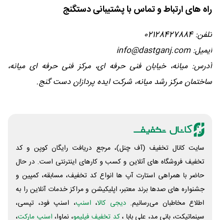
راه‌ های ارتباط و تماس با پشتیبانی دستگنج
تلفن: 02128427884
ایمیل: info@dastganj.com
آدرس: میانه، خیابان فنی حرفه ای، مرکز فنی حرفه ای میانه،
ساختمان مرکز رشد میانه، شرکت ایده پردازان دست گنج.
سایت کانال تخفیف (آف چنل)، مرجع دریافت رایگان کوپن و کد
تخفیف فروشگاه های آنلاین و کسب و‌ کارهای اینترنتی است. در حال
حاضر با همراهی استارت آپ ها انواع کد تخفیف، مسابقه، کمپین و
جشنواره های صدها برند معتبر، اپلیکیشن و مراکز خدمات آنلاین را به
اطلاع مخاطبان می‌رسانیم.
دیجی کالا
،
اسنپ
، اسنپ فود، تپسی،
سینماتیکت، بانی مد، علی‌ بابا ،
کد تخفیف فیلیمو
، نماوا،
اسنپ مارکت
،