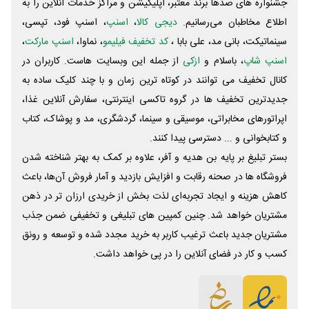
جشنواره های صدها برند معتبر، اپلیکیشن و مراکز خدمات آنلاین را به
اطلاع مخاطبان می‌رسانیم.
دیجی کالا
،
اسنپ
، اسنپ فود، تپسی،
سینماتیکت، بانی مد، علی‌ بابا ،
کد تخفیف فیلیمو
، نماوا،
اسنپ مارکت
،
اسنپ شاپ
، باسلام و
ازکی
از جمله این وبسایت ‌هاست. کاربران در
کانال تخفیف می توانند در کوتاه ترین زمان و با چند کلیک ساده به
جدیدترین تخفیف ها در گروه تاکسی اینترنتی، سفارش آنلاین غذا،
اپراتورهای مخابراتی، موسیقی و سینما، گردشگری، مد و پوشاک، کتاب
و کتابخوانی و ... دسترسی پیدا کنند.
بستر تبلیغ بر پایه بن هدیه و آفر، علاوه بر کمک به بهتر شناخته شدن
فروشگاه ها در صحنه رقابت و افزایش بازدید و آمار فروش آن‌ها، باعث
کاهش هزینه و ایجاد تجربه‌ای لذت بخش از خریدی ارزان تر در ذهن
مشتریان خواهد شد. چنین کمپین های تبلیغی و تخفیفی ضمن جذب
مشتریان جدید باعث ترغیب کاربر به خرید مجدد شده و توسعه و رونق
کسب و کار در فضای آنلاین را در پی خواهد داشت.