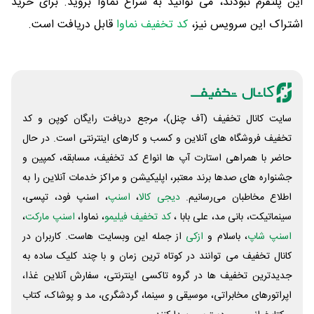
این پلتفرم نبودند، می توانید به سراغ نماوا بروید. برای خرید
اشتراک این سرویس نیز،
کد تخفیف نماوا
قابل دریافت است.
سایت کانال تخفیف (آف چنل)، مرجع دریافت رایگان کوپن و کد
تخفیف فروشگاه های آنلاین و کسب و‌ کارهای اینترنتی است. در حال
حاضر با همراهی استارت آپ ها انواع کد تخفیف، مسابقه، کمپین و
جشنواره های صدها برند معتبر، اپلیکیشن و مراکز خدمات آنلاین را به
اطلاع مخاطبان می‌رسانیم.
دیجی کالا
،
اسنپ
، اسنپ فود، تپسی،
سینماتیکت، بانی مد، علی‌ بابا ،
کد تخفیف فیلیمو
، نماوا،
اسنپ مارکت
،
اسنپ شاپ
، باسلام و
ازکی
از جمله این وبسایت ‌هاست. کاربران در
کانال تخفیف می توانند در کوتاه ترین زمان و با چند کلیک ساده به
جدیدترین تخفیف ها در گروه تاکسی اینترنتی، سفارش آنلاین غذا،
اپراتورهای مخابراتی، موسیقی و سینما، گردشگری، مد و پوشاک، کتاب