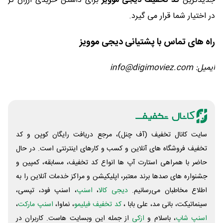
جدیدترین
کد تخفیف دیجی موویز
برای داشتن خریدی ارزان تر
در اختیار شما قرار می گیرد.
راه های تماس با پشتیانی دیجی موویز
ایمیل: info@digimoviez.com
سایت کانال تخفیف (آف چنل)، مرجع دریافت رایگان کوپن و کد
تخفیف فروشگاه های آنلاین و کسب و‌ کارهای اینترنتی است. در حال
حاضر با همراهی استارت آپ ها انواع کد تخفیف، مسابقه، کمپین و
جشنواره های صدها برند معتبر، اپلیکیشن و مراکز خدمات آنلاین را به
اطلاع مخاطبان می‌رسانیم.
دیجی کالا
،
اسنپ
، اسنپ فود، تپسی،
سینماتیکت، بانی مد، علی‌ بابا ،
کد تخفیف فیلیمو
، نماوا،
اسنپ مارکت
،
اسنپ شاپ
، باسلام و
ازکی
از جمله این وبسایت ‌هاست. کاربران در