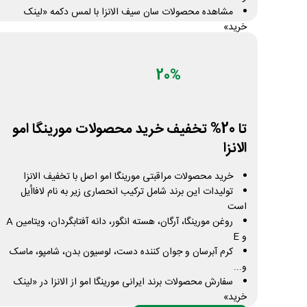
مشاهده محصولات سان سیف الانزا با لمس دکمه «لینک
خرید»
دریافت کد تخفیف
تعداد محدود
20%
تا 20% تخفیف خرید محصولات مورینگا امو
الانزا
خرید محصولات مراقبتی مورینگا امو اصل با تخفیف الانزا
تولیدات این برند شامل ترکیب انحصاری زیر به نام لافااُیل
است
روغن مورینگا، آرگان، هسته انگور، دانه آفتابگردان، ویتامین A
و E
کرم آبرسان و جوان کننده دست، لوسیون بدن، شامپو، ماسک
و...
سفارش محصولات برند ایرانی مورینگا امو از الانزا در «لینک
خرید»