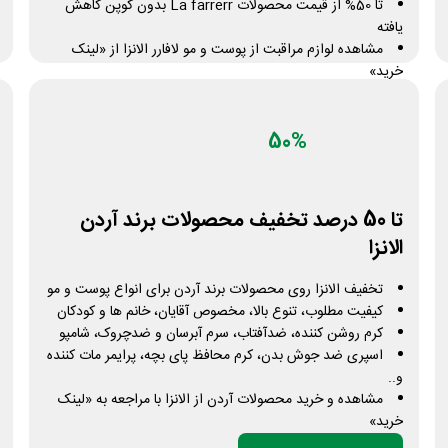
تا 50% از قیمت محصولات La farrerr بدون کوپن کاهش
یافته
مشاهده لوازم مراقبت از پوست و مو لافارر الانزا از «لینک
خرید»
دریافت کد تخفیف
تعداد محدود
50%
تا 50 درصد تخفیف محصولات برند آردن
الانزا
تخفیف الانزا روی محصولات برند آردن برای انواع پوست و مو
کیفیت مطلوب، تنوع بالا، مخصوص آقایان، خانم ها و کودکان
کرم روشن کننده، ضدآفتاب، سرم آبرسان و ضدچروک، شامپو
اسپری ضد جوش بدن، کرم محافظ پای بچه، پرایمر مات کننده
و..
مشاهده و خرید محصولات آردن از الانزا با مراجعه به «لینک
خرید»