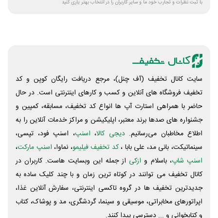
با ثبت نظرات و تجارب خود ما و سایر کاربران را در انتخاب بهتر یاری کنید
سایت کانال تخفیف (آف چنل)، مرجع دریافت رایگان کوپن و کد
تخفیف فروشگاه های آنلاین و کسب و‌ کارهای اینترنتی است. در حال
حاضر با همراهی استارت آپ ها انواع کد تخفیف، مسابقه، کمپین و
جشنواره های صدها برند معتبر، اپلیکیشن و مراکز خدمات آنلاین را به
اطلاع مخاطبان می‌رسانیم.
دیجی کالا
،
اسنپ
، اسنپ فود، تپسی،
سینماتیکت، بانی مد، علی‌ بابا ،
کد تخفیف فیلیمو
، نماوا،
اسنپ مارکت
،
اسنپ شاپ
، باسلام و
ازکی
از جمله این وبسایت ‌هاست. کاربران در
کانال تخفیف می توانند در کوتاه ترین زمان و با چند کلیک ساده به
جدیدترین تخفیف ها در گروه تاکسی اینترنتی، سفارش آنلاین غذا،
اپراتورهای مخابراتی، موسیقی و سینما، گردشگری، مد و پوشاک، کتاب
و کتابخوانی و ... دسترسی پیدا کنند.