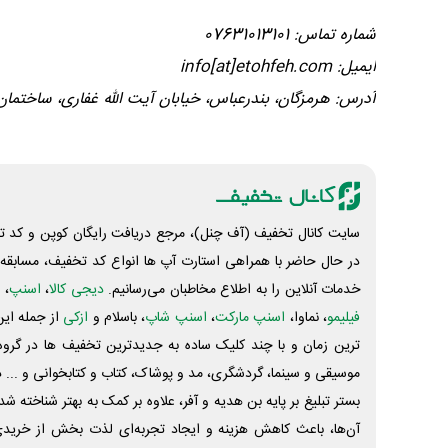
شماره تماس: 07631013101
ایمیل: info[at]etohfeh.com
آدرس: هرمزگان، بندرعباس، خیابان آیت الله غفاری، ساختمان پارک ع
سایت کانال تخفیف (آف چنل)، مرجع دریافت رایگان کوپن و کد تخ
در حال حاضر با همراهی استارت آپ ها انواع کد تخفیف، مسابقه، 
خدمات آنلاین را به اطلاع مخاطبان می‌رسانیم.
دیجی کالا
،
اسنپ
، 
فیلیمو
، نماوا،
اسنپ مارکت
،
اسنپ شاپ
، باسلام و
ازکی
از جمله این
ترین زمان و با چند کلیک ساده به جدیدترین تخفیف ها در گروه ت
موسیقی و سینما، گردشگری، مد و پوشاک، کتاب و کتابخوانی و ... 
بستر تبلیغ بر پایه بن هدیه و آفر، علاوه بر کمک به بهتر شناخته 
آن‌ها، باعث کاهش هزینه و ایجاد تجربه‌ای لذت بخش از خرید