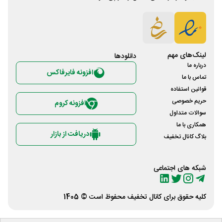
لینک‌های مهم
دانلود‌ها
درباره ما
افزونه فایرفاکس
تماس با ما
قوانین استفاده
حریم خصوصی
افزونه کروم
سوالات متداول
همکاری با ما
دریافت از بازار
بلاگ کانال تخفیف
شبکه های اجتماعی
کلیه حقوق برای
کانال تخفیف
محفوظ است © 1405