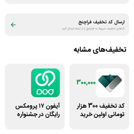
ارسال کد تخفیف
فراچنج
کدهای تخفیف مربوط به
فراچنج
را از اینجا ارسال کنید
تخفیف‌های مشابه
300,000
کد تخفیف 300 هزار
آیفون ۱۷ پرومکس
تومانی اولین خرید
رایگان در جشنواره
ساچمه نقره از
روی فرکانس شانس
سیلفام
ویپاد