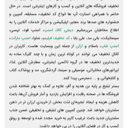
تخفیف فروشگاه های آنلاین و کسب و‌ کارهای اینترنتی است. در حال
حاضر با همراهی استارت آپ ها انواع کد تخفیف، مسابقه، کمپین و
جشنواره های صدها برند معتبر، اپلیکیشن و مراکز خدمات آنلاین را به
اطلاع مخاطبان می‌رسانیم.
دیجی کالا
،
اسنپ
، اسنپ فود، تپسی،
سینماتیکت، بانی مد، علی‌ بابا ،
کد تخفیف فیلیمو
، نماوا،
اسنپ مارکت
،
اسنپ شاپ
، باسلام و
ازکی
از جمله این وبسایت ‌هاست. کاربران در
کانال تخفیف می توانند در کوتاه ترین زمان و با چند کلیک ساده به
جدیدترین تخفیف ها در گروه تاکسی اینترنتی، سفارش آنلاین غذا،
اپراتورهای مخابراتی، موسیقی و سینما، گردشگری، مد و پوشاک، کتاب
و کتابخوانی و ... دسترسی پیدا کنند.
بستر تبلیغ بر پایه بن هدیه و آفر، علاوه بر کمک به بهتر شناخته شدن
فروشگاه ها در صحنه رقابت و افزایش بازدید و آمار فروش آن‌ها، باعث
کاهش هزینه و ایجاد تجربه‌ای لذت بخش از خریدی ارزان تر در ذهن
مشتریان خواهد شد. چنین کمپین های تبلیغی و تخفیفی ضمن جذب
مشتریان جدید باعث ترغیب کاربر به خرید مجدد شده و توسعه و رونق
کسب و کار در فضای آنلاین را در پی خواهد داشت.