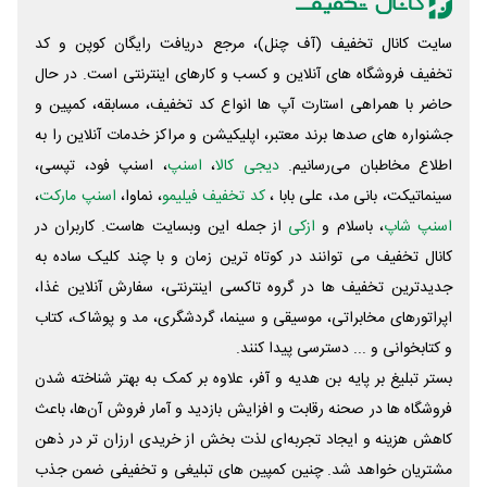
سایت کانال تخفیف (آف چنل)، مرجع دریافت رایگان کوپن و کد
تخفیف فروشگاه های آنلاین و کسب و‌ کارهای اینترنتی است. در حال
حاضر با همراهی استارت آپ ها انواع کد تخفیف، مسابقه، کمپین و
جشنواره های صدها برند معتبر، اپلیکیشن و مراکز خدمات آنلاین را به
اطلاع مخاطبان می‌رسانیم.
دیجی کالا
،
اسنپ
، اسنپ فود، تپسی،
سینماتیکت، بانی مد، علی‌ بابا ،
کد تخفیف فیلیمو
، نماوا،
اسنپ مارکت
،
اسنپ شاپ
، باسلام و
ازکی
از جمله این وبسایت ‌هاست. کاربران در
کانال تخفیف می توانند در کوتاه ترین زمان و با چند کلیک ساده به
جدیدترین تخفیف ها در گروه تاکسی اینترنتی، سفارش آنلاین غذا،
اپراتورهای مخابراتی، موسیقی و سینما، گردشگری، مد و پوشاک، کتاب
و کتابخوانی و ... دسترسی پیدا کنند.
بستر تبلیغ بر پایه بن هدیه و آفر، علاوه بر کمک به بهتر شناخته شدن
فروشگاه ها در صحنه رقابت و افزایش بازدید و آمار فروش آن‌ها، باعث
کاهش هزینه و ایجاد تجربه‌ای لذت بخش از خریدی ارزان تر در ذهن
مشتریان خواهد شد. چنین کمپین های تبلیغی و تخفیفی ضمن جذب