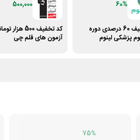
500,000
60%
کد تخفیف 60 درصدی دوره
کد تخفیف 500 هزار تو
م پزشکی لینوم
آزمون های قلم چی
75%