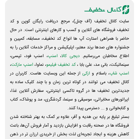
سایت کانال تخفیف (آف چنل)، مرجع دریافت رایگان کوپن و کد
تخفیف فروشگاه های آنلاین و کسب و‌ کارهای اینترنتی است. در حال
حاضر با همراهی استارت آپ ها انواع کد تخفیف، مسابقه، کمپین و
جشنواره های صدها برند معتبر، اپلیکیشن و مراکز خدمات آنلاین را به
اطلاع مخاطبان می‌رسانیم.
دیجی کالا
،
اسنپ
، اسنپ فود، تپسی،
سینماتیکت، بانی مد، علی‌ بابا ،
کد تخفیف فیلیمو
، نماوا،
اسنپ مارکت
،
اسنپ شاپ
، باسلام و
ازکی
از جمله این وبسایت ‌هاست. کاربران در
کانال تخفیف می توانند در کوتاه ترین زمان و با چند کلیک ساده به
جدیدترین تخفیف ها در گروه تاکسی اینترنتی، سفارش آنلاین غذا،
اپراتورهای مخابراتی، موسیقی و سینما، گردشگری، مد و پوشاک، کتاب
و کتابخوانی و ... دسترسی پیدا کنند.
بستر تبلیغ بر پایه بن هدیه و آفر، علاوه بر کمک به بهتر شناخته شدن
فروشگاه ها در صحنه رقابت و افزایش بازدید و آمار فروش آن‌ها، باعث
کاهش هزینه و ایجاد تجربه‌ای لذت بخش از خریدی ارزان تر در ذهن