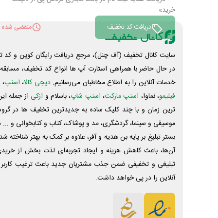
خرید»
دریافت کد تخفیف
منقضی شده
سایت کانال تخفیف (آف چنل)، مرجع دریافت رایگان کوپن و کد تخ
در حال حاضر با همراهی استارت آپ ها انواع کد تخفیف، مسابقه، 
خدمات آنلاین را به اطلاع مخاطبان می‌رسانیم.
دیجی کالا
،
اسنپ
، 
فیلیمو
، نماوا،
اسنپ مارکت
،
اسنپ شاپ
، باسلام و
ازکی
از جمله این
ترین زمان و با چند کلیک ساده به جدیدترین تخفیف ها در گروه ت
موسیقی و سینما، گردشگری، مد و پوشاک، کتاب و کتابخوانی و ... 
بستر تبلیغ بر پایه بن هدیه و آفر، علاوه بر کمک به بهتر شناخته 
آن‌ها، باعث کاهش هزینه و ایجاد تجربه‌ای لذت بخش از خرید
تبلیغی و تخفیفی ضمن جذب مشتریان جدید باعث ترغیب کاربر 
آنلاین را در پی خواهد داشت.