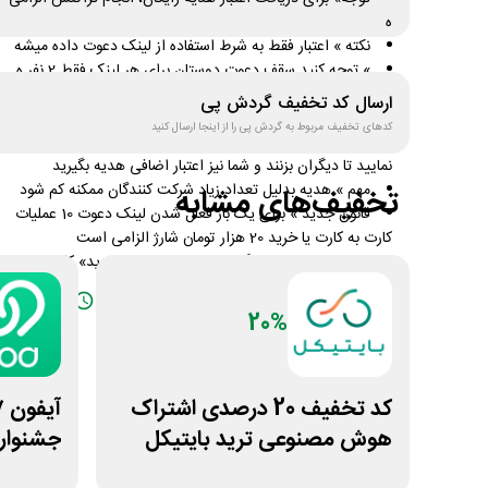
ه
نکته » اعتبار فقط به شرط استفاده از لینک دعوت داده میشه
» توجه کنید سقف دعوت دوستان برای هر لینک فقط 2 نفر ه
» در صورت پر شدن سقف دعوت، از لینک های موجود در
ارسال کد تخفیف
گردش پی
"نظرات" (پایین صفحه) استفاده کنید
کدهای تخفیف مربوط به
گردش پی
را از اینجا ارسال کنید
» در ضمن می توانید لینک دعوت خود را در نظرات وارد
نمایید تا دیگران بزنند و شما نیز اعتبار اضافی هدیه بگیرید
مهم » هدیه بدلیل تعداد زیاد شرکت کنندگان ممکنه کم شود
تخفیف‌های مشابه
قانون جدید » برای یک بار فعال شدن لینک دعوت 10 عملیات
کارت به کارت یا خرید 20 هزار تومان شارژ الزامی است
جهت دریافت هدیه گردش پی روی «لینک خرید» کلیک کنید
دریافت کد تخفیف
تعداد محدود
20%
کد تخفیف 20 درصدی اشتراک
هوش مصنوعی ترید بایتیکل
جشنوار
ویپاد