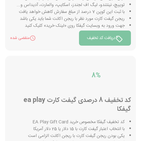
توییچ، نینتندو، لیگ اف لجندز، اسکایپ، والمارت، آدیداس و...
با ثبت این کوپن 7 درصد از مبلغ سفارش کاهش خواهد یافت
ریجن گیفت کارت مورد نظر با ریجن اکانت شما باید یکی باشد
جهت ورود به وبسایت گیفکا روی «لینک خرید» کلیک کنید
دریافت کد تخفیف
منقضی شده
8%
کد تخفیف 8 درصدی گیفت کارت ea play
گیفکا
کد تخفیف گیفکا مخصوص خرید EA Play Gift Card
با انتخاب اعتبار گیفت کارت با 15 دلار یا 25 دلار آمریکا
یکی بودن ریجن گیفت کارت با ریجن اکانت الزامی است