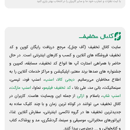
با ثبت نظرات و تجارب خود ما و سایر کاربران را در انتخاب بهتر یاری کنید
سایت کانال تخفیف (آف چنل)، مرجع دریافت رایگان کوپن و کد
تخفیف فروشگاه های آنلاین و کسب و‌ کارهای اینترنتی است. در حال
حاضر با همراهی استارت آپ ها انواع کد تخفیف، مسابقه، کمپین و
جشنواره های صدها برند معتبر، اپلیکیشن و مراکز خدمات آنلاین را به
اطلاع مخاطبان می‌رسانیم.
دیجی کالا
،
اسنپ
، اسنپ فود، تپسی،
سینماتیکت، بانی مد، علی‌ بابا ،
کد تخفیف فیلیمو
، نماوا،
اسنپ مارکت
،
اسنپ شاپ
، باسلام و
ازکی
از جمله این وبسایت ‌هاست. کاربران در
کانال تخفیف می توانند در کوتاه ترین زمان و با چند کلیک ساده به
جدیدترین تخفیف ها در گروه تاکسی اینترنتی، سفارش آنلاین غذا،
اپراتورهای مخابراتی، موسیقی و سینما، گردشگری، مد و پوشاک، کتاب
و کتابخوانی و ... دسترسی پیدا کنند.