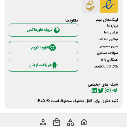
لینک‌های مهم
دانلود‌ها
درباره ما
افزونه فایرفاکس
تماس با ما
قوانین استفاده
حریم خصوصی
افزونه کروم
سوالات متداول
همکاری با ما
دریافت از بازار
بلاگ کانال تخفیف
شبکه های اجتماعی
کلیه حقوق برای
کانال تخفیف
محفوظ است © 1405