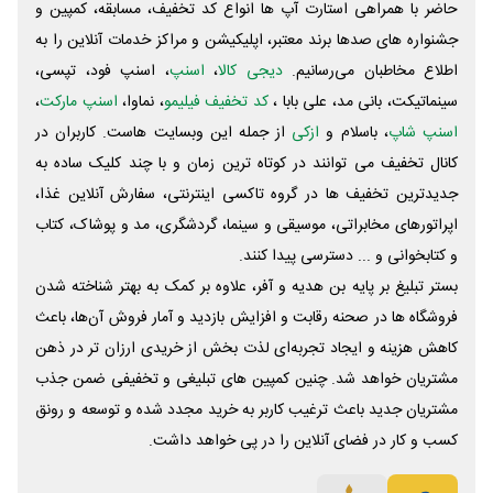
حاضر با همراهی استارت آپ ها انواع کد تخفیف، مسابقه، کمپین و
جشنواره های صدها برند معتبر، اپلیکیشن و مراکز خدمات آنلاین را به
اطلاع مخاطبان می‌رسانیم.
دیجی کالا
،
اسنپ
، اسنپ فود، تپسی،
سینماتیکت، بانی مد، علی‌ بابا ،
کد تخفیف فیلیمو
، نماوا،
اسنپ مارکت
،
اسنپ شاپ
، باسلام و
ازکی
از جمله این وبسایت ‌هاست. کاربران در
کانال تخفیف می توانند در کوتاه ترین زمان و با چند کلیک ساده به
جدیدترین تخفیف ها در گروه تاکسی اینترنتی، سفارش آنلاین غذا،
اپراتورهای مخابراتی، موسیقی و سینما، گردشگری، مد و پوشاک، کتاب
و کتابخوانی و ... دسترسی پیدا کنند.
بستر تبلیغ بر پایه بن هدیه و آفر، علاوه بر کمک به بهتر شناخته شدن
فروشگاه ها در صحنه رقابت و افزایش بازدید و آمار فروش آن‌ها، باعث
کاهش هزینه و ایجاد تجربه‌ای لذت بخش از خریدی ارزان تر در ذهن
مشتریان خواهد شد. چنین کمپین های تبلیغی و تخفیفی ضمن جذب
مشتریان جدید باعث ترغیب کاربر به خرید مجدد شده و توسعه و رونق
کسب و کار در فضای آنلاین را در پی خواهد داشت.