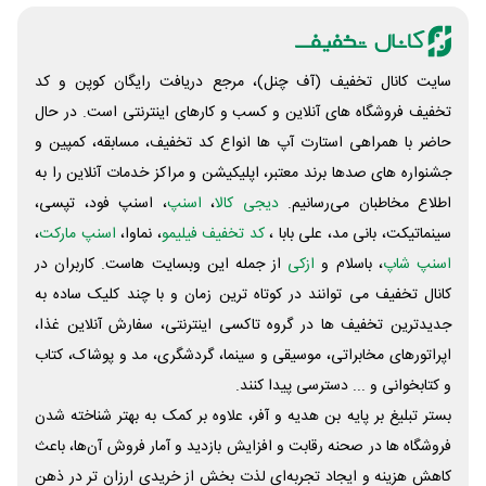
سایت کانال تخفیف (آف چنل)، مرجع دریافت رایگان کوپن و کد
تخفیف فروشگاه های آنلاین و کسب و‌ کارهای اینترنتی است. در حال
حاضر با همراهی استارت آپ ها انواع کد تخفیف، مسابقه، کمپین و
جشنواره های صدها برند معتبر، اپلیکیشن و مراکز خدمات آنلاین را به
اطلاع مخاطبان می‌رسانیم.
دیجی کالا
،
اسنپ
، اسنپ فود، تپسی،
سینماتیکت، بانی مد، علی‌ بابا ،
کد تخفیف فیلیمو
، نماوا،
اسنپ مارکت
،
اسنپ شاپ
، باسلام و
ازکی
از جمله این وبسایت ‌هاست. کاربران در
کانال تخفیف می توانند در کوتاه ترین زمان و با چند کلیک ساده به
جدیدترین تخفیف ها در گروه تاکسی اینترنتی، سفارش آنلاین غذا،
اپراتورهای مخابراتی، موسیقی و سینما، گردشگری، مد و پوشاک، کتاب
و کتابخوانی و ... دسترسی پیدا کنند.
بستر تبلیغ بر پایه بن هدیه و آفر، علاوه بر کمک به بهتر شناخته شدن
فروشگاه ها در صحنه رقابت و افزایش بازدید و آمار فروش آن‌ها، باعث
کاهش هزینه و ایجاد تجربه‌ای لذت بخش از خریدی ارزان تر در ذهن