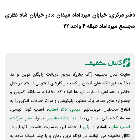
دفتر مرکزی: خيابان ميرداماد ميدان مادر خيابان شاه نظرى
مجتمع ميرداماد طبقه ٤ واحد ٢٢
سایت کانال تخفیف (آف چنل)، مرجع دریافت رایگان کوپن و کد
تخفیف فروشگاه های آنلاین و کسب و‌ کارهای اینترنتی است. در حال
حاضر با همراهی استارت آپ ها انواع کد تخفیف، مسابقه، کمپین و
جشنواره های صدها برند معتبر، اپلیکیشن و مراکز خدمات آنلاین را به
اطلاع مخاطبان می‌رسانیم.
دیجی کالا
،
اسنپ
، اسنپ فود، تپسی،
سینماتیکت، بانی مد، علی‌ بابا ،
کد تخفیف فیلیمو
، نماوا،
اسنپ مارکت
،
اسنپ شاپ
، باسلام و
ازکی
از جمله این وبسایت ‌هاست. کاربران در
کانال تخفیف می توانند در کوتاه ترین زمان و با چند کلیک ساده به