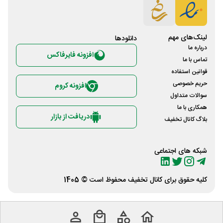
لینک‌های مهم
دانلود‌ها
درباره ما
افزونه فایرفاکس
تماس با ما
قوانین استفاده
حریم خصوصی
افزونه کروم
سوالات متداول
همکاری با ما
دریافت از بازار
بلاگ کانال تخفیف
شبکه های اجتماعی
کلیه حقوق برای
کانال تخفیف
محفوظ است © 1405