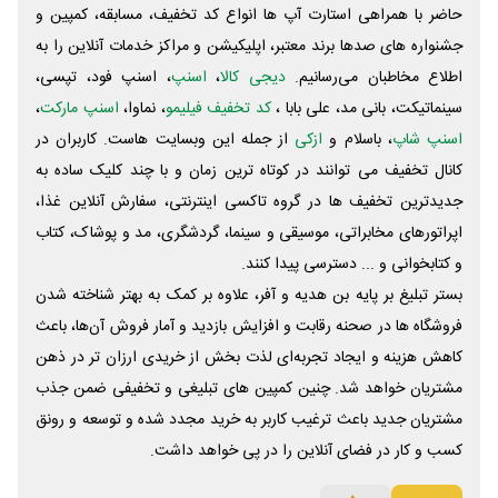
حاضر با همراهی استارت آپ ها انواع کد تخفیف، مسابقه، کمپین و
جشنواره های صدها برند معتبر، اپلیکیشن و مراکز خدمات آنلاین را به
اطلاع مخاطبان می‌رسانیم.
دیجی کالا
،
اسنپ
، اسنپ فود، تپسی،
سینماتیکت، بانی مد، علی‌ بابا ،
کد تخفیف فیلیمو
، نماوا،
اسنپ مارکت
،
اسنپ شاپ
، باسلام و
ازکی
از جمله این وبسایت ‌هاست. کاربران در
کانال تخفیف می توانند در کوتاه ترین زمان و با چند کلیک ساده به
جدیدترین تخفیف ها در گروه تاکسی اینترنتی، سفارش آنلاین غذا،
اپراتورهای مخابراتی، موسیقی و سینما، گردشگری، مد و پوشاک، کتاب
و کتابخوانی و ... دسترسی پیدا کنند.
بستر تبلیغ بر پایه بن هدیه و آفر، علاوه بر کمک به بهتر شناخته شدن
فروشگاه ها در صحنه رقابت و افزایش بازدید و آمار فروش آن‌ها، باعث
کاهش هزینه و ایجاد تجربه‌ای لذت بخش از خریدی ارزان تر در ذهن
مشتریان خواهد شد. چنین کمپین های تبلیغی و تخفیفی ضمن جذب
مشتریان جدید باعث ترغیب کاربر به خرید مجدد شده و توسعه و رونق
کسب و کار در فضای آنلاین را در پی خواهد داشت.