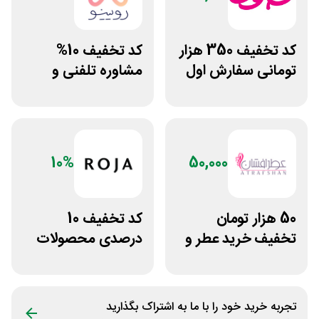
کد تخفیف 350 هزار
کد تخفیف 10%
تومانی سفارش اول
مشاوره تلفنی و
فروشگاه خانومی
متنی با پزشک
رویینو
10%
50,000
50 هزار تومان
کد تخفیف 10
تخفیف خرید عطر و
درصدی محصولات
ادکلن از عطرافشان
زیبایی روژا
تجربه خرید خود را با ما به اشتراک بگذارید