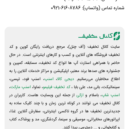
شماره تماس (واتساپ): 8786-616-0921
سایت کانال تخفیف (آف چنل)، مرجع دریافت رایگان کوپن و کد
تخفیف فروشگاه های آنلاین و کسب و‌ کارهای اینترنتی است. در حال
حاضر با همراهی استارت آپ ها انواع کد تخفیف، مسابقه، کمپین و
جشنواره های صدها برند معتبر، اپلیکیشن و مراکز خدمات آنلاین را به
اطلاع مخاطبان می‌رسانیم.
دیجی کالا
،
اسنپ
، اسنپ فود، تپسی،
سینماتیکت، بانی مد، علی‌ بابا ،
کد تخفیف فیلیمو
، نماوا،
اسنپ مارکت
،
اسنپ شاپ
، باسلام و
ازکی
از جمله این وبسایت ‌هاست. کاربران در
کانال تخفیف می توانند در کوتاه ترین زمان و با چند کلیک ساده به
جدیدترین تخفیف ها در گروه تاکسی اینترنتی، سفارش آنلاین غذا،
اپراتورهای مخابراتی، موسیقی و سینما، گردشگری، مد و پوشاک، کتاب
و کتابخوانی و ... دسترسی پیدا کنند.