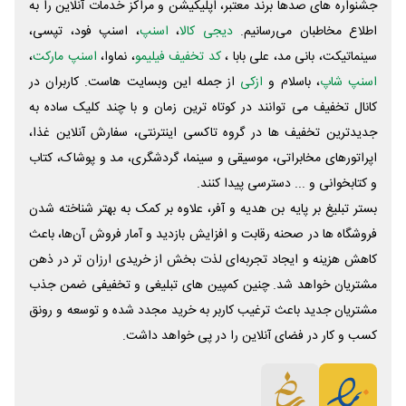
جشنواره های صدها برند معتبر، اپلیکیشن و مراکز خدمات آنلاین را به
اطلاع مخاطبان می‌رسانیم.
دیجی کالا
،
اسنپ
، اسنپ فود، تپسی،
سینماتیکت، بانی مد، علی‌ بابا ،
کد تخفیف فیلیمو
، نماوا،
اسنپ مارکت
،
اسنپ شاپ
، باسلام و
ازکی
از جمله این وبسایت ‌هاست. کاربران در
کانال تخفیف می توانند در کوتاه ترین زمان و با چند کلیک ساده به
جدیدترین تخفیف ها در گروه تاکسی اینترنتی، سفارش آنلاین غذا،
اپراتورهای مخابراتی، موسیقی و سینما، گردشگری، مد و پوشاک، کتاب
و کتابخوانی و ... دسترسی پیدا کنند.
بستر تبلیغ بر پایه بن هدیه و آفر، علاوه بر کمک به بهتر شناخته شدن
فروشگاه ها در صحنه رقابت و افزایش بازدید و آمار فروش آن‌ها، باعث
کاهش هزینه و ایجاد تجربه‌ای لذت بخش از خریدی ارزان تر در ذهن
مشتریان خواهد شد. چنین کمپین های تبلیغی و تخفیفی ضمن جذب
مشتریان جدید باعث ترغیب کاربر به خرید مجدد شده و توسعه و رونق
کسب و کار در فضای آنلاین را در پی خواهد داشت.