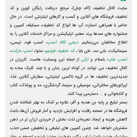
سایت کانال تخفیف (آف چنل)، مرجع دریافت رایگان کوپن و کد
تخفیف فروشگاه های آنلاین و کسب و‌ کارهای اینترنتی است. در حال
حاضر با همراهی استارت آپ ها انواع کد تخفیف، مسابقه، کمپین و
جشنواره های صدها برند معتبر، اپلیکیشن و مراکز خدمات آنلاین را به
اطلاع مخاطبان می‌رسانیم.
دیجی کالا
،
اسنپ
، اسنپ فود، تپسی،
سینماتیکت، بانی مد، علی‌ بابا ،
کد تخفیف فیلیمو
، نماوا،
اسنپ مارکت
،
اسنپ شاپ
، باسلام و
ازکی
از جمله این وبسایت ‌هاست. کاربران در
کانال تخفیف می توانند در کوتاه ترین زمان و با چند کلیک ساده به
جدیدترین تخفیف ها در گروه تاکسی اینترنتی، سفارش آنلاین غذا،
اپراتورهای مخابراتی، موسیقی و سینما، گردشگری، مد و پوشاک، کتاب
و کتابخوانی و ... دسترسی پیدا کنند.
بستر تبلیغ بر پایه بن هدیه و آفر، علاوه بر کمک به بهتر شناخته شدن
فروشگاه ها در صحنه رقابت و افزایش بازدید و آمار فروش آن‌ها، باعث
کاهش هزینه و ایجاد تجربه‌ای لذت بخش از خریدی ارزان تر در ذهن
مشتریان خواهد شد. چنین کمپین های تبلیغی و تخفیفی ضمن جذب
مشتریان جدید باعث ترغیب کاربر به خرید مجدد شده و توسعه و رونق