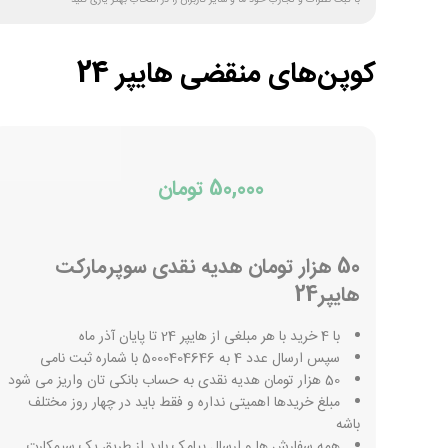
با ثبت نظرات و تجارب خود ما و سایر کاربران را در انتخاب بهتر یاری کنید
کوپن‌های منقضی
هایپر 24
50,000 تومان
50 هزار تومان هدیه نقدی سوپرمارکت
هایپر24
با 4 خرید با هر مبلغی از هایپر 24 تا پایان آذر ماه
سپس ارسال عدد 4 به 5000404646 با شماره ثبت نامی
50 هزار تومان هدیه نقدی به حساب بانکی تان واریز می شود
مبلغ خریدها اهمیتی نداره و فقط باید در چهار روز مختلف
باشه
همه سفارش ها و ارسال پیامک باید از طریق یک سیمکارت