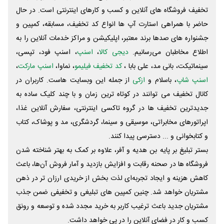
تخفیف فروشگاه های آنلاین و کسب و‌ کارهای اینترنتی است. در حال
حاضر با همراهی استارت آپ ها انواع کد تخفیف، مسابقه، کمپین و
جشنواره های صدها برند معتبر، اپلیکیشن و مراکز خدمات آنلاین را به
اطلاع مخاطبان می‌رسانیم.
دیجی کالا
،
اسنپ
، اسنپ فود، تپسی،
سینماتیکت، بانی مد، علی‌ بابا ،
کد تخفیف فیلیمو
، نماوا،
اسنپ مارکت
،
اسنپ شاپ
، باسلام و
ازکی
از جمله این وبسایت ‌هاست. کاربران در
کانال تخفیف می توانند در کوتاه ترین زمان و با چند کلیک ساده به
جدیدترین تخفیف ها در گروه تاکسی اینترنتی، سفارش آنلاین غذا،
اپراتورهای مخابراتی، موسیقی و سینما، گردشگری، مد و پوشاک، کتاب
و کتابخوانی و ... دسترسی پیدا کنند.
بستر تبلیغ بر پایه بن هدیه و آفر، علاوه بر کمک به بهتر شناخته شدن
فروشگاه ها در صحنه رقابت و افزایش بازدید و آمار فروش آن‌ها، باعث
کاهش هزینه و ایجاد تجربه‌ای لذت بخش از خریدی ارزان تر در ذهن
مشتریان خواهد شد. چنین کمپین های تبلیغی و تخفیفی ضمن جذب
مشتریان جدید باعث ترغیب کاربر به خرید مجدد شده و توسعه و رونق
کسب و کار در فضای آنلاین را در پی خواهد داشت.