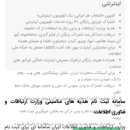
اینترنتی
کمپین «انتخاب هر ایرانی، یک تلویزیون اینترنتی»
اشتراک غیراول رایگان 30 روزه خدمات تلویزیون اینترنتی
هدیه وزارت ارتباطات و بدون نیاز به استفاده از کد تخفیف
دریافت حداکثر سه اشتراک رایگان از فیلم گردی، تماشاخونه، آیو،
آی سیما، هاشور، تیوا، ویزور کیدز، دیجیتون، فیلما و سیمای همراه
برای مشترکین اینترنت پهن باند ثابت (adsl) متصل به شبکه ملی
اطلاعات
همراه با هزینه رایگان ترافیک مصرفی اینترنت خانگی اپراتور های
منتخب
برای آسیاتک، مخابرات ایران، شاتل، پیشگامان، های وب، رهام
داتک، شبدیز نت، صبانت و ...
دریافت اشتراک با وارد نمودن کد ملی و شماره موبایل مالک خط
تلفن
کد تخفیف اشتراک های درخواستی برای موبایل شما پیامک می
سامانه ثبت نام هدیه های مناسبتی وزارت ارتباطات و
شود.
فناوری اطلاعات
امکان یکبار ثبت نام و پس از آن به بخش «پیگیری ثبت نام»
بروید.
دریافت از سامانه هدیه مناسبتی وزارت ارتباطات از «لینک خرید»
وزارت ارتباطات و فناوری اطلاعات ایران سامانه ای برای ثبت نام