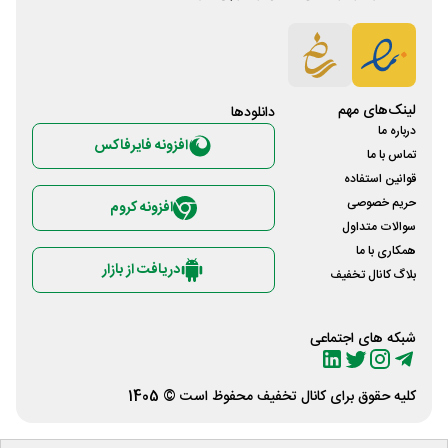
لینک‌های مهم
دانلود‌ها
درباره ما
افزونه فایرفاکس
تماس با ما
قوانین استفاده
حریم خصوصی
افزونه کروم
سوالات متداول
همکاری با ما
دریافت از بازار
بلاگ کانال تخفیف
شبکه های اجتماعی
کلیه حقوق برای
کانال تخفیف
محفوظ است © 1405