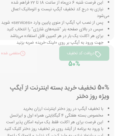
این فرصت شنبه 6 دی‌ماه از ساعت 18 تا 22 فراهم شده
نیازی به درج کد تخفیف آیگپ نیست و اتوماتیک اعمال
می‌شود
پس از نصب اپ آیگپ از منوی پایین وارد «services» شوید
سپس در بالای صفحه بنر "شنبه‌های شارژی" را انتخاب کنید
برای هر اکانت یک بار در هر کمیپن قابل استفاده می‌باشد
جهت ورود به آیگپ بر روی «لینک خرید» ضربه بزنید
دریافت کد تخفیف
منقضی شده
50%
50% تخفیف خرید بسته اینترنت از آیگپ
ویژه روز دختر
با تخفیف آیگپ در روز دختر اینترنت ارزان بخرید
مخصوص بسته هفتگی 4 گیگابایتی همراه اول و ایرانسل
این فرصت برای هر اکانت فقط یک مرتبه امکان پذیر است
با ورود به برنامه از آیلند روی بنر تخفیف روز دختر کلیک کنید
این پیشنهاد نیازی به وارد کردن کد ندارد و اتوماتیک اعمال