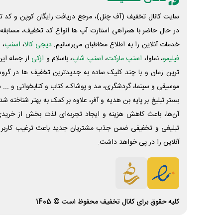
سایت کانال تخفیف (آف چنل)، مرجع دریافت رایگان کوپن و کد تخ
در حال حاضر با همراهی استارت آپ ها انواع کد تخفیف، مسابقه، 
خدمات آنلاین را به اطلاع مخاطبان می‌رسانیم.
دیجی کالا
،
اسنپ
، 
فیلیمو
، نماوا،
اسنپ مارکت
،
اسنپ شاپ
، باسلام و
ازکی
از جمله این
ترین زمان و با چند کلیک ساده به جدیدترین تخفیف ها در گروه ت
موسیقی و سینما، گردشگری، مد و پوشاک، کتاب و کتابخوانی و ... 
بستر تبلیغ بر پایه بن هدیه و آفر، علاوه بر کمک به بهتر شناخته 
آن‌ها، باعث کاهش هزینه و ایجاد تجربه‌ای لذت بخش از خرید
تبلیغی و تخفیفی ضمن جذب مشتریان جدید باعث ترغیب کاربر 
آنلاین را در پی خواهد داشت.
کلیه حقوق برای
کانال تخفیف
محفوظ است © 1405