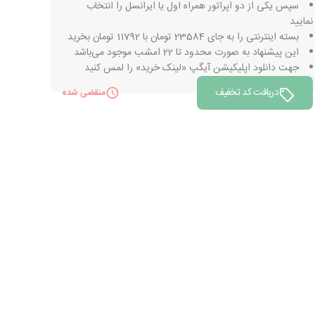
سپس یکی از دو اپراتور همراه اول یا ایرانسل را انتخاب
نمایید
بسته اینترنتی را به جای 23584 تومان با 11792 تومان بخرید
این پیشنهاد به صورت محدود تا 22 امشب موجود می‌باشد
جهت دانلود اپلیکیشن آیگپ «لینک خرید» را لمس کنید
دریافت کد تخفیف
منقضی شده