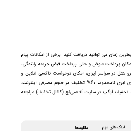
ترین زمان می توانید دریافت کنید. برخی از امکانات پیام
 امکان پرداخت قبوض و حتی پرداخت قبض جریمه رانندگی،
زرو هتل در سراسر ایران، امکان درخواست تاکسی آنلاین و
استفاده از تخفیف بسته های سفر 1، 3 و 7 روزه، امکان ارسال بسته و بار به وسیله موتور، ماشین یا وانت، برخورداری از فضای ابری نامحدود، 60% تخفیف در حجم مصرفی اینترنت،
کد تخفیف آیگپ در سایت آف‌سی‌اچ (کانال تخفیف) مراجعه
لینک‌های مهم
دانلود‌ها