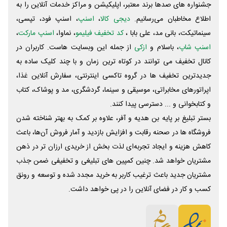
جشنواره های صدها برند معتبر، اپلیکیشن و مراکز خدمات آنلاین را به
اطلاع مخاطبان می‌رسانیم.
دیجی کالا
،
اسنپ
، اسنپ فود، تپسی،
سینماتیکت، بانی مد، علی‌ بابا ،
کد تخفیف فیلیمو
، نماوا،
اسنپ مارکت
،
اسنپ شاپ
، باسلام و
ازکی
از جمله این وبسایت ‌هاست. کاربران در
کانال تخفیف می توانند در کوتاه ترین زمان و با چند کلیک ساده به
جدیدترین تخفیف ها در گروه تاکسی اینترنتی، سفارش آنلاین غذا،
اپراتورهای مخابراتی، موسیقی و سینما، گردشگری، مد و پوشاک، کتاب
و کتابخوانی و ... دسترسی پیدا کنند.
بستر تبلیغ بر پایه بن هدیه و آفر، علاوه بر کمک به بهتر شناخته شدن
فروشگاه ها در صحنه رقابت و افزایش بازدید و آمار فروش آن‌ها، باعث
کاهش هزینه و ایجاد تجربه‌ای لذت بخش از خریدی ارزان تر در ذهن
مشتریان خواهد شد. چنین کمپین های تبلیغی و تخفیفی ضمن جذب
مشتریان جدید باعث ترغیب کاربر به خرید مجدد شده و توسعه و رونق
کسب و کار در فضای آنلاین را در پی خواهد داشت.